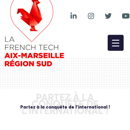
PARTEZ À LA
CONQUÊTE DE
Partez à la conquête de l’international !
L’INTERNATIONAL !