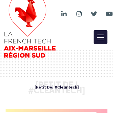
[PETIT DEJ
[Petit Dej #Cleantech]
#CLEANTECH]