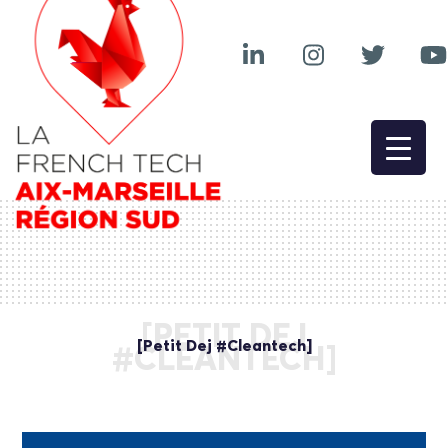
[PETIT DEJ
[Petit Dej #Cleantech]
#CLEANTECH]