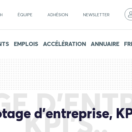
CH
ÉQUIPE
ADHÉSION
NEWSLETTER
NTS
EMPLOIS
ACCÉLÉRATION
ANNUAIRE
FR
GE D’ENTR
otage d’entreprise, KPI
KPI’S..