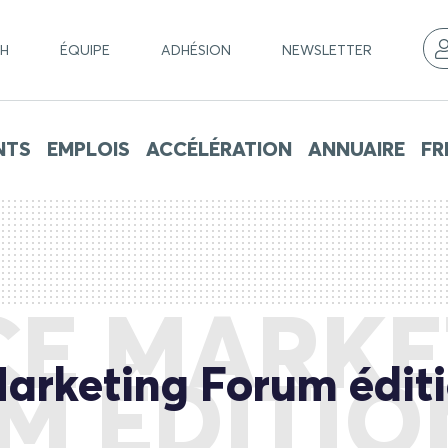
CH
ÉQUIPE
ADHÉSION
NEWSLETTER
NTS
EMPLOIS
ACCÉLÉRATION
ANNUAIRE
FR
CE MARKE
arketing Forum édit
M ÉDITION