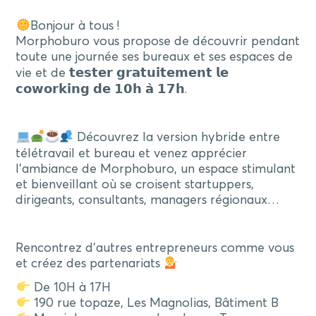
Bonjour à tous !
Morphoburo vous propose de découvrir pendant
toute une journée ses bureaux et ses espaces de
vie et de 𝘁𝗲𝘀𝘁𝗲𝗿 𝗴𝗿𝗮𝘁𝘂𝗶𝘁𝗲𝗺𝗲𝗻𝘁 𝗹𝗲
𝗰𝗼𝘄𝗼𝗿𝗸𝗶𝗻𝗴 𝗱𝗲 𝟭𝟬𝗵 𝗮̀ 𝟭𝟳𝗵.
Découvrez la version hybride entre
télétravail et bureau et venez apprécier
l’ambiance de Morphoburo, un espace stimulant
et bienveillant où se croisent startuppers,
dirigeants, consultants, managers régionaux…
Rencontrez d’autres entrepreneurs comme vous
et créez des partenariats
De 10H à 17H
190 rue topaze, Les Magnolias, Bâtiment B