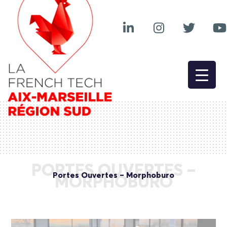
PORTES OUVERTES –
Portes Ouvertes – Morphoburo
MORPHOBURO