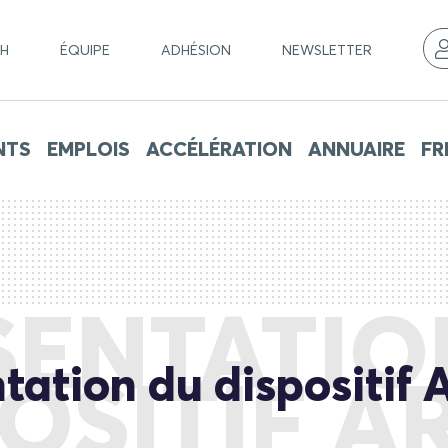
CH
ÉQUIPE
ADHÉSION
NEWSLETTER
NTS
EMPLOIS
ACCÉLÉRATION
ANNUAIRE
FR
SENTATIO
tation du dispositi
OSITIF 