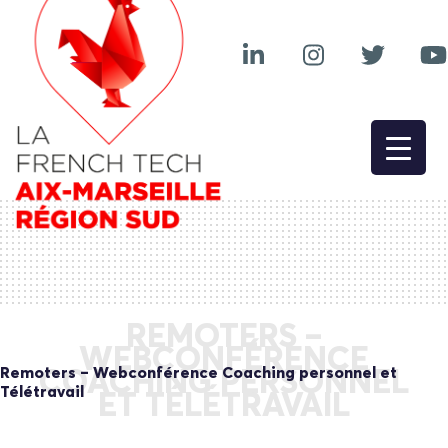
REMOTERS –
WEBCONFÉRENCE
Remoters – Webconférence Coaching personnel et
COACHING PERSONNEL
Télétravail
ET TÉLÉTRAVAIL