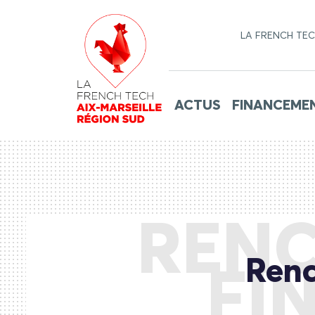
LA FRENCH TE
ACTUS
FINANCEME
RENC
Renc
FI