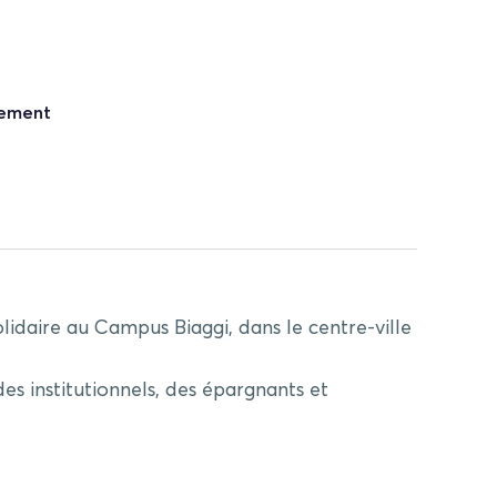
nement
idaire au Campus Biaggi, dans le centre-ville
 des
institutionnels
, des
épargnants
et