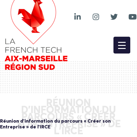
RÉUNION
D’INFORMATION DU
PARCOURS « CRÉER
Réunion d’information du parcours « Créer son
SON ENTREPRISE » DE
Entreprise » de l’IRCE
L’IRCE