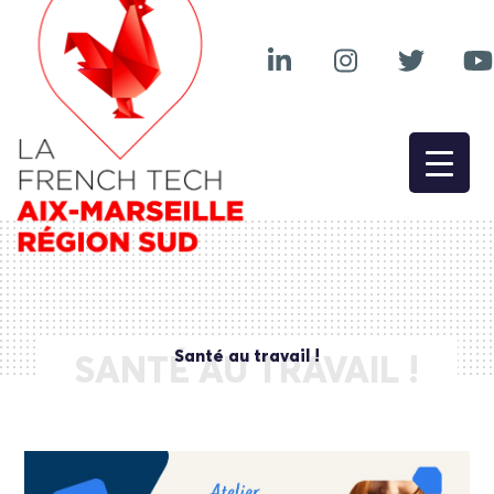
Santé au travail !
SANTÉ AU TRAVAIL !