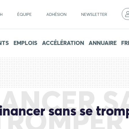
CH
ÉQUIPE
ADHÉSION
NEWSLETTER
NTS
EMPLOIS
ACCÉLÉRATION
ANNUAIRE
FR
NANCER S
financer sans se tromp
TROMPER 