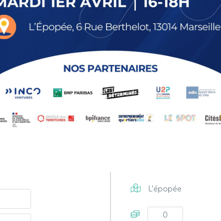
L'épopée
0