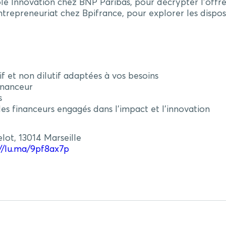
nnovation chez BNP Paribas, pour décrypter l’offre 
epreneuriat chez Bpifrance, pour explorer les disposi
if et non dilutif adaptées à vos besoins
inanceur
s
es financeurs engagés dans l’impact et l’innovation
lot, 13014 Marseille
://lu.ma/9pf8ax7p