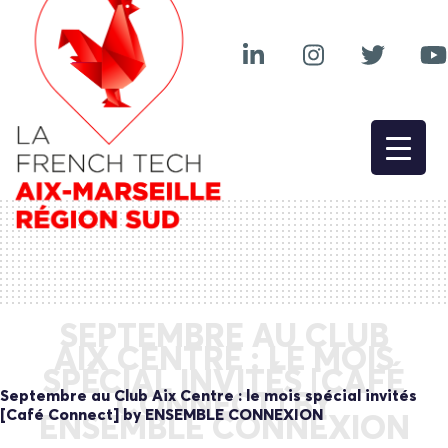
SEPTEMBRE AU CLUB
AIX CENTRE : LE MOIS
SPÉCIAL INVITÉS [CAFÉ
Septembre au Club Aix Centre : le mois spécial invités
CONNECT] BY
[Café Connect] by ENSEMBLE CONNEXION
ENSEMBLE CONNEXION