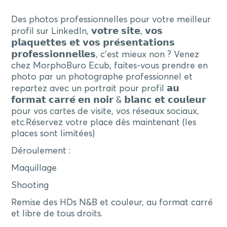
Des photos professionnelles pour votre meilleur
profil sur LinkedIn, 𝘃𝗼𝘁𝗿𝗲 𝘀𝗶𝘁𝗲, 𝘃𝗼𝘀
𝗽𝗹𝗮𝗾𝘂𝗲𝘁𝘁𝗲𝘀 𝗲𝘁 𝘃𝗼𝘀 𝗽𝗿𝗲́𝘀𝗲𝗻𝘁𝗮𝘁𝗶𝗼𝗻𝘀
𝗽𝗿𝗼𝗳𝗲𝘀𝘀𝗶𝗼𝗻𝗻𝗲𝗹𝗹𝗲𝘀, c’est mieux non ? Venez
chez MorphoBuro Ecub, faites-vous prendre en
photo par un photographe professionnel et
repartez avec un portrait pour profil 𝗮𝘂
𝗳𝗼𝗿𝗺𝗮𝘁 𝗰𝗮𝗿𝗿𝗲́ 𝗲𝗻 𝗻𝗼𝗶𝗿 & 𝗯𝗹𝗮𝗻𝗰 𝗲𝘁 𝗰𝗼𝘂𝗹𝗲𝘂𝗿
pour vos cartes de visite, vos réseaux sociaux,
etc.Réservez votre place dès maintenant (les
places sont limitées)
Déroulement :
Maquillage
Shooting
Remise des HDs N&B et couleur, au format carré
et libre de tous droits.