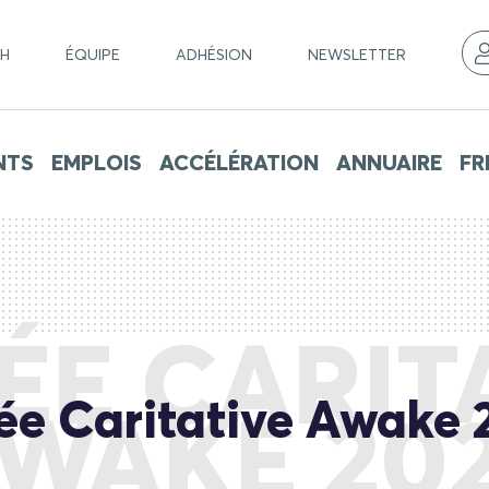
CH
ÉQUIPE
ADHÉSION
NEWSLETTER
NTS
EMPLOIS
ACCÉLÉRATION
ANNUAIRE
FR
ÉE CARIT
ée Caritative Awake
WAKE 20