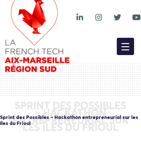
SPRINT DES POSSIBLES
– HACKATHON
Sprint des Possibles – Hackathon entrepreneurial sur les
ENTREPRENEURIAL SUR
îles du Frioul
LES ÎLES DU FRIOUL