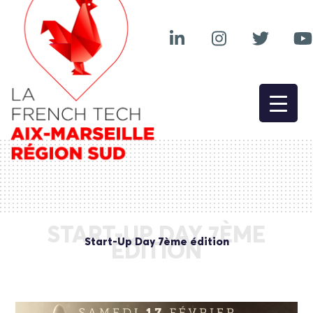
START-UP DAY 7ÈME
Start-Up Day 7ème édition
ÉDITION