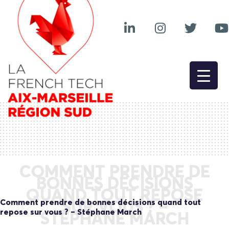
COMMENT PRENDRE DE
BONNES DÉCISIONS
QUAND TOUT REPOSE
Comment prendre de bonnes décisions quand tout
SUR VOUS ? –
repose sur vous ? – Stéphane March
STÉPHANE MARCH