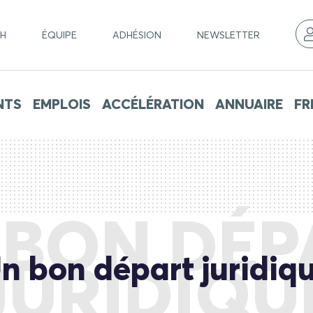
CH
ÉQUIPE
ADHÉSION
NEWSLETTER
NTS
EMPLOIS
ACCÉLÉRATION
ANNUAIRE
FR
 BON DÉP
n bon départ juridiq
JURIDIQU