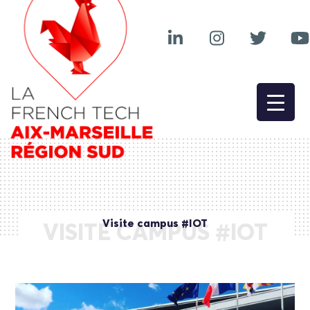
Visite campus #IOT
VISITE CAMPUS #IOT