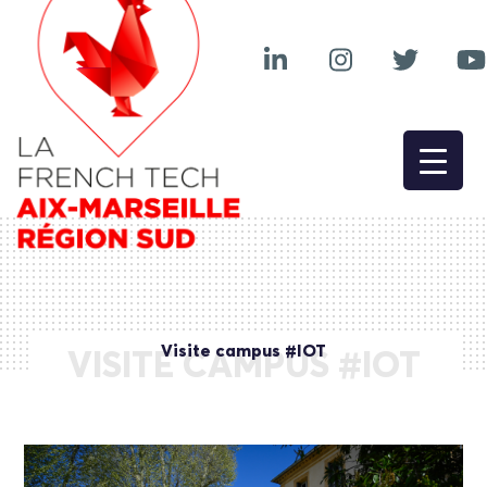
Visite campus #IOT
VISITE CAMPUS #IOT