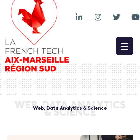
WEB, DATA ANALYTICS
Web, Data Analytics & Science
& SCIENCE