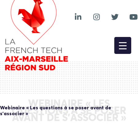
WEBINAIRE « LES
Webinaire « Les questions à se poser avant de
QUESTIONS À SE POSER
s’associer »
AVANT DE S’ASSOCIER »