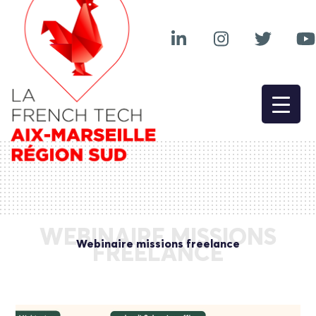
WEBINAIRE MISSIONS
Webinaire missions freelance
FREELANCE