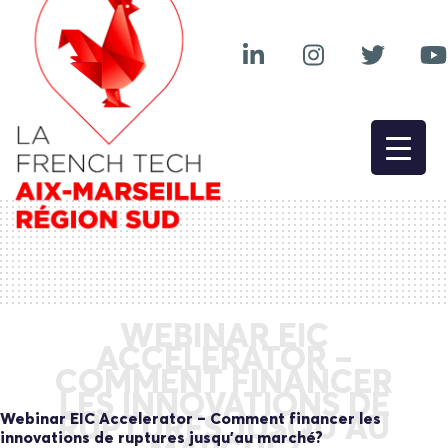
WEBINAR EIC
ACCELERATOR –
COMMENT FINANCER
LES INNOVATIONS DE
Webinar EIC Accelerator – Comment financer les
RUPTURES JUSQU’AU
innovations de ruptures jusqu’au marché?