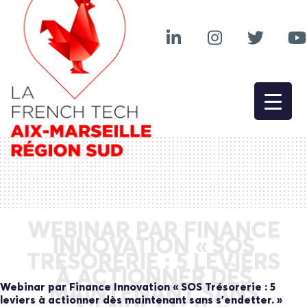
WEBINAR PAR FINANCE
INNOVATION « SOS
TRÉSORERIE : 5 LEVIERS
À ACTIONNER DÈS
Webinar par Finance Innovation « SOS Trésorerie : 5
MAINTENANT SANS
leviers à actionner dès maintenant sans s’endetter. »