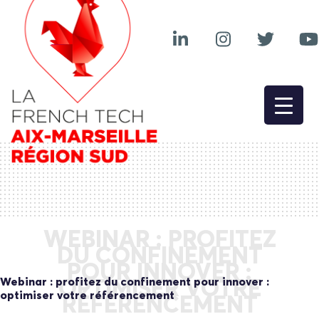
WEBINAR : PROFITEZ
DU CONFINEMENT
POUR INNOVER :
Webinar : profitez du confinement pour innover :
OPTIMISER VOTRE
optimiser votre référencement
RÉFÉRENCEMENT