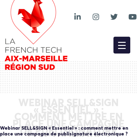
WEBINAR SELL&SIGN
« ESSENTIEL » :
COMMENT METTRE EN
PLACE UNE CAMPAGNE
Webinar SELL&SIGN « Essentiel » : comment mettre en
DE PUBLISIGNATURE
place une campagne de publisignature électronique ?