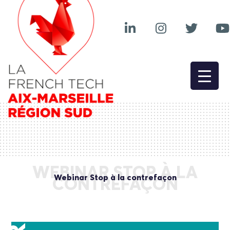
WEBINAR STOP À LA
Webinar Stop à la contrefaçon
CONTREFAÇON