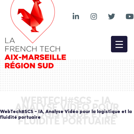
WEBTECH#SCS – IA,
ANALYSE VIDÉO POUR
WebTech#SCS – IA, Analyse Vidéo pour la logistique et la
LA LOGISTIQUE ET LA
fluidité portuaire
FLUIDITÉ PORTUAIRE