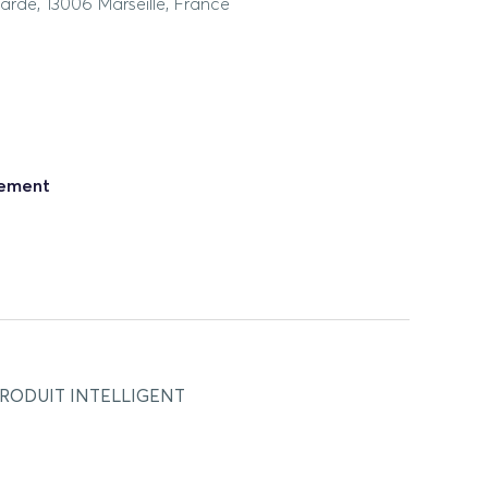
rde, 13006 Marseille, France
nement
PRODUIT INTELLIGENT