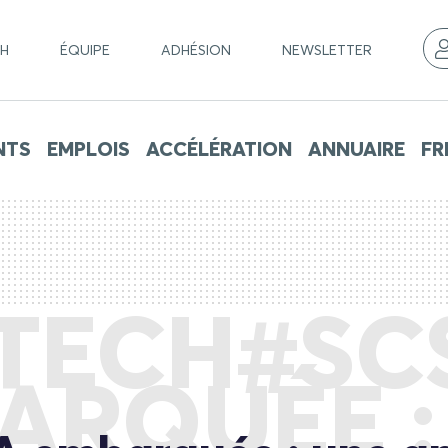
CH
ÉQUIPE
ADHÉSION
NEWSLETTER
NTS
EMPLOIS
ACCÉLÉRATION
ANNUAIRE
FR
ECH#SCS
ARQUÉE :