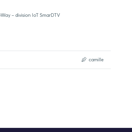
eWay – division IoT SmarDTV
camille