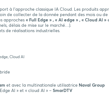
rt à l’approche classique IA Cloud. Les produits appre
in de collecter de la donnée pendant des mois ou de co
tes approches
« Full Edge » , « AI edge » , « Cloud AI »
e
nnels, délais de mise sur le marché…).
s de réalisations industrielles.
 edge, Cloud AI
ybride
iam
et avec la multinationale utilisatrice
Naval Group
 Edge AI » et « cloud AI » –
SmarDTV