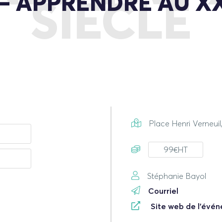
 APPRENDRE AU XX
SIÈCLE
Place Henri Verneuil
99€HT
Stéphanie Bayol
Courriel
Site web de l'évé