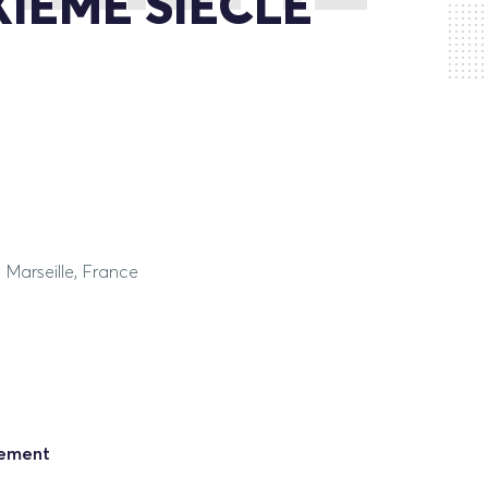
IÈME SIÈCLE
, Marseille, France
nement