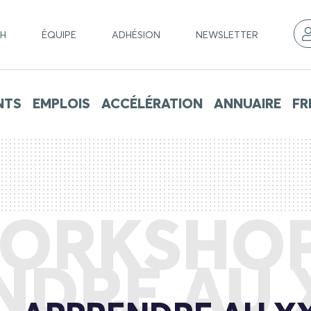
CH
ÉQUIPE
ADHÉSION
NEWSLETTER
NTS
EMPLOIS
ACCÉLÉRATION
ANNUAIRE
FR
ORKSHOP
NDRE AU 