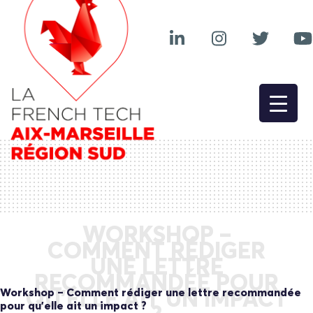
WORKSHOP –
COMMENT RÉDIGER
UNE LETTRE
RECOMMANDÉE POUR
Workshop – Comment rédiger une lettre recommandée
QU’ELLE AIT UN IMPACT
pour qu’elle ait un impact ?