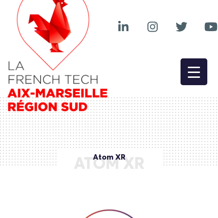
Atom XR
ATOM XR