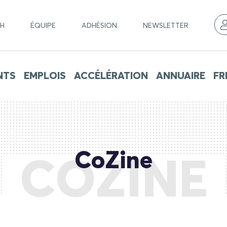
CH
ÉQUIPE
ADHÉSION
NEWSLETTER
NTS
EMPLOIS
ACCÉLÉRATION
ANNUAIRE
FR
CoZine
COZINE