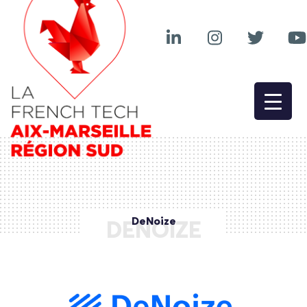
DeNoize
DENOIZE