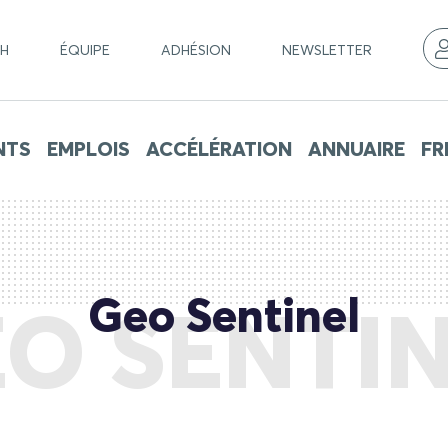
CH
ÉQUIPE
ADHÉSION
NEWSLETTER
NTS
EMPLOIS
ACCÉLÉRATION
ANNUAIRE
FR
Geo Sentinel
O SENTI