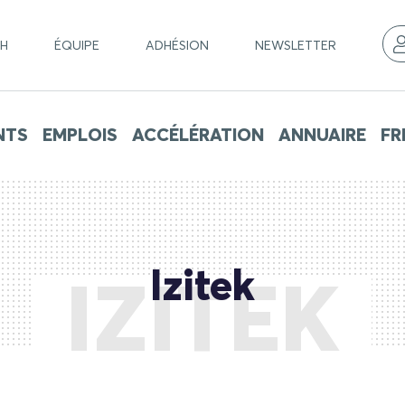
CH
ÉQUIPE
ADHÉSION
NEWSLETTER
NTS
EMPLOIS
ACCÉLÉRATION
ANNUAIRE
FR
Izitek
IZITEK