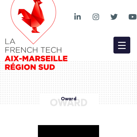
Oward
OWARD