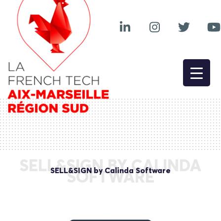
SELL&SIGN BY CALINDA
SELL&SIGN by Calinda Software
SOFTWARE