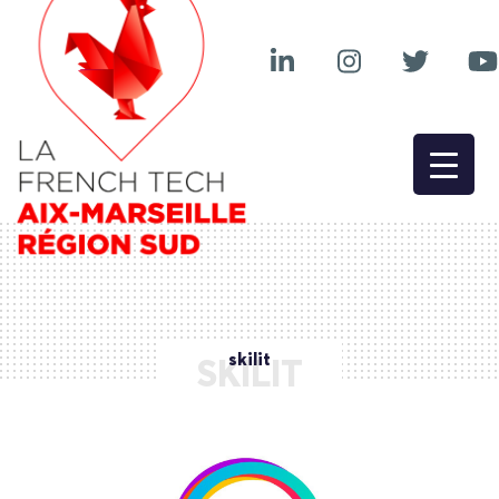
skilit
SKILIT