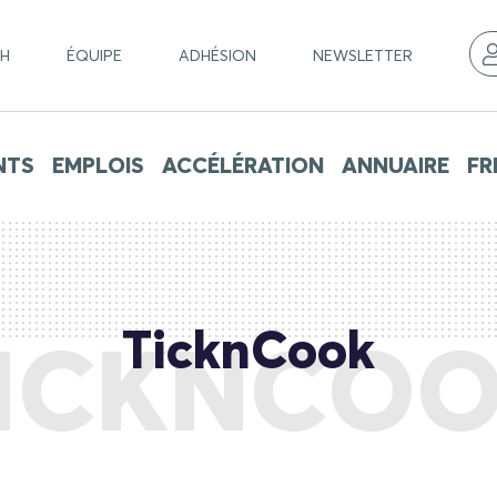
CH
ÉQUIPE
ADHÉSION
NEWSLETTER
NTS
EMPLOIS
ACCÉLÉRATION
ANNUAIRE
FR
TicknCook
ICKNCO