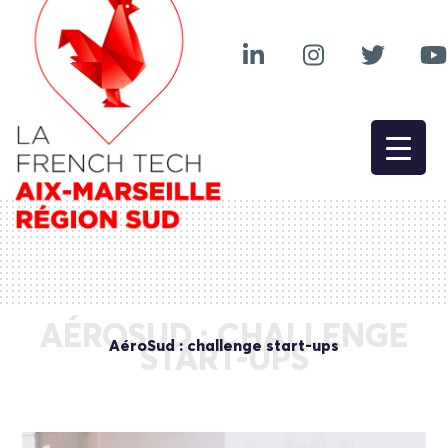
AÉROSUD : CHALLENGE
AéroSud : challenge start-ups
START-UPS