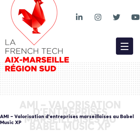
AMI – VALORISATION
D’ENTREPRISES
AMI – Valorisation d’entreprises marseillaises au Babel
MARSEILLAISES AU
Music XP
BABEL MUSIC XP