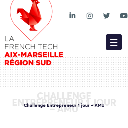
CHALLENGE
ENTREPRENEUR 1 JOUR
Challenge Entrepreneur 1 jour – AMU
– AMU