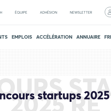
CH
ÉQUIPE
ADHÉSION
NEWSLETTER
NTS
EMPLOIS
ACCÉLÉRATION
ANNUAIRE
FR
OURS STA
ncours startups 2025
2025 RE