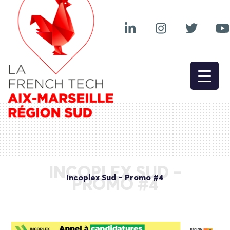
INCOPLEX SUD –
Incoplex Sud – Promo #4
PROMO #4