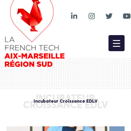
INCUBATEUR
Incubateur Croissance EDLV
CROISSANCE EDLV