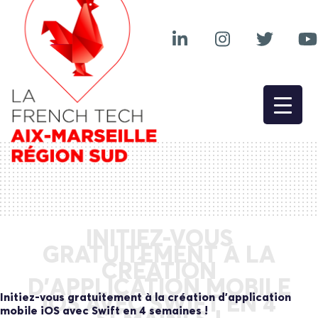
INITIEZ-VOUS
GRATUITEMENT À LA
CRÉATION
D’APPLICATION MOBILE
Initiez-vous gratuitement à la création d’application
IOS AVEC SWIFT EN 4
mobile iOS avec Swift en 4 semaines !