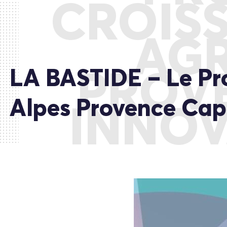
CROISS
AGR
LA BASTIDE – Le Pro
PROVE
Alpes Provence Capi
INNOV