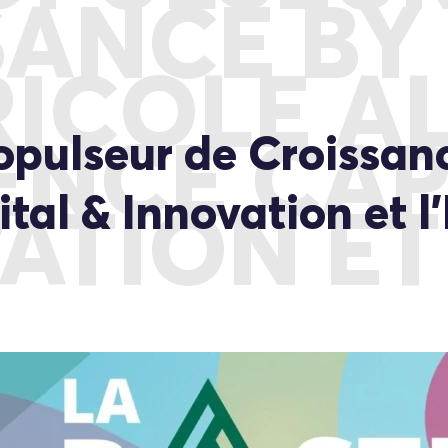
ANCE BY
ICOLE A
pulseur de Croissanc
NCE CAP
tal & Innovation et l
ATION ET 