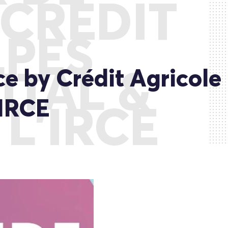
 CRÉDIT
LPES
e by Crédit Agricole
ITAL &
’IRCE
L’IRCE